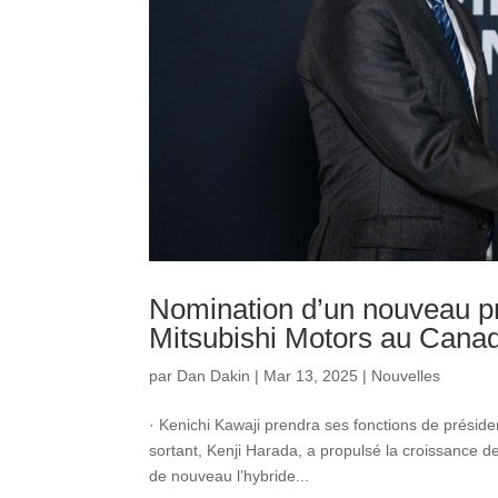
Nomination d’un nouveau pré
Mitsubishi Motors au Cana
par
Dan Dakin
|
Mar 13, 2025
|
Nouvelles
· Kenichi Kawaji prendra ses fonctions de président
sortant, Kenji Harada, a propulsé la croissance 
de nouveau l’hybride...