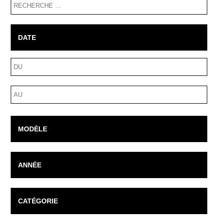
RECHERCHE
DATE
Fourchette
de
dates
Fourchette
de
dates
MODÈLE
ANNÉE
CATÉGORIE