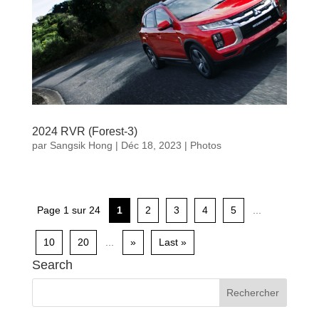
2024 RVR (Forest-3)
par
Sangsik Hong
|
Déc 18, 2023
|
Photos
Page 1 sur 24
1
2
3
4
5
...
10
20
...
»
Last »
Search